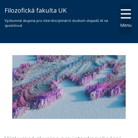
Filozofická fakulta UK
Výzkumná skupina pro interdisciplinární studium dopadů AI na
Menu
společnost