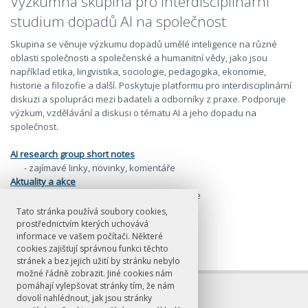
Výzkumná skupina pro interdisciplinární
studium dopadů AI na společnost
Skupina se věnuje výzkumu dopadů umělé inteligence na různé
oblasti společnosti a společenské a humanitní vědy, jako jsou
například etika, lingvistika, sociologie, pedagogika, ekonomie,
historie a filozofie a další. Poskytuje platformu pro interdisciplinární
diskuzi a spolupráci mezi badateli a odborníky z praxe. Podporuje
výzkum, vzdělávání a diskusi o tématu AI a jeho dopadu na
společnost.
AI research group short notes
- zajímavé linky, novinky, komentáře
Aktuality a akce
- otevřené diskuze, přednášky a semináře
Tato stránka používá soubory cookies,
prostřednictvím kterých uchovává
informace ve vašem počítači. Některé
cookies zajišťují správnou funkci těchto
stránek a bez jejich užití by stránku nebylo
možné řádně zobrazit. Jiné cookies nám
pomáhají vylepšovat stránky tím, že nám
dovolí nahlédnout, jak jsou stránky